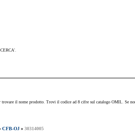
 'CERCA'.
per trovare il nome prodotto. Trovi il codice ad 8 cifre sul catalogo OMIL. Se no
»
CFB-OJ
»
30314005