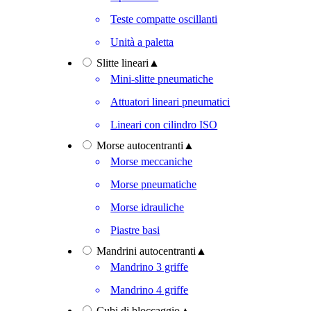
Teste compatte oscillanti
Unità a paletta
Slitte lineari
▲
Mini-slitte pneumatiche
Attuatori lineari pneumatici
Lineari con cilindro ISO
Morse autocentranti
▲
Morse meccaniche
Morse pneumatiche
Morse idrauliche
Piastre basi
Mandrini autocentranti
▲
Mandrino 3 griffe
Mandrino 4 griffe
Cubi di bloccaggio
▲