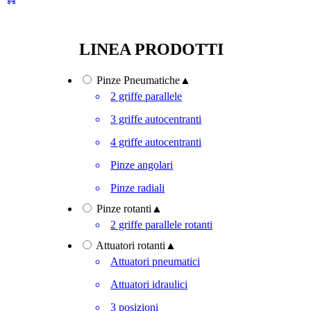
LINEA PRODOTTI
Pinze Pneumatiche
▲
2 griffe parallele
3 griffe autocentranti
4 griffe autocentranti
Pinze angolari
Pinze radiali
Pinze rotanti
▲
2 griffe parallele rotanti
Attuatori rotanti
▲
Attuatori pneumatici
Attuatori idraulici
3 posizioni