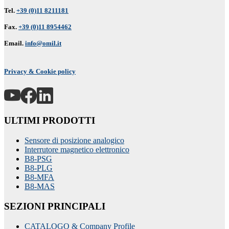
Tel.
+39 (0)11 8211181
Fax.
+39 (0)11 8954462
Email.
info@omil.it
Privacy & Cookie policy
ULTIMI PRODOTTI
Sensore di posizione analogico
Interrutore magnetico elettronico
B8-PSG
B8-PLG
B8-MFA
B8-MAS
SEZIONI PRINCIPALI
CATALOGO & Company Profile