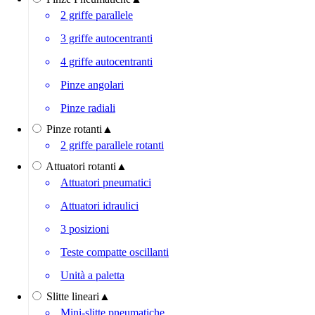
2 griffe parallele
3 griffe autocentranti
4 griffe autocentranti
Pinze angolari
Pinze radiali
Pinze rotanti
▲
2 griffe parallele rotanti
Attuatori rotanti
▲
Attuatori pneumatici
Attuatori idraulici
3 posizioni
Teste compatte oscillanti
Unità a paletta
Slitte lineari
▲
Mini-slitte pneumatiche