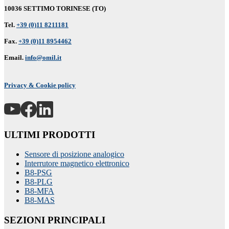
10036 SETTIMO TORINESE (TO)
Tel.
+39 (0)11 8211181
Fax.
+39 (0)11 8954462
Email.
info@omil.it
Privacy & Cookie policy
ULTIMI PRODOTTI
Sensore di posizione analogico
Interrutore magnetico elettronico
B8-PSG
B8-PLG
B8-MFA
B8-MAS
SEZIONI PRINCIPALI