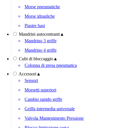
Morse pneumatiche
Morse idrauliche
Piastre basi
Mandrini autocentranti
▲
Mandrino 3 griffe
Mandrino 4 griffe
Cubi di bloccaggio
▲
Colonna di presa pneumatica
Accessori
▲
Sensori
Morsetti superiori
Cambio rapido griffe
Griffa intermedia universale
Valvola Mantenimento Pressione
Blocco limitazione corsa