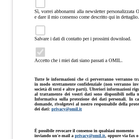
Sì, vorrei abbonarmi alla newsletter personalizzata
e dare il mio consenso come descritto qui in dettaglio.
Salvare i dati di contatto per i prossimi download.
Accetto che i miei dati siano passati a OMIL.
Tutte le informazioni che ci perverranno verranno tra
in modo strettamente confidenziale (non verranno invi
società di terzi e altre parti). Ulteriori informazioni ri
al trattamento dei vostri dati sono disponibili nella 
Informativa sulla protezione dei dati personali. In ca
domande, rivolgetevi al nostro responsabile della prot
dei dati:
privacy@omil.it
È possibile revocare il consenso in qualsiasi momento
inviando un'e-mail a
privacy@omil.it
, oppure via fax o